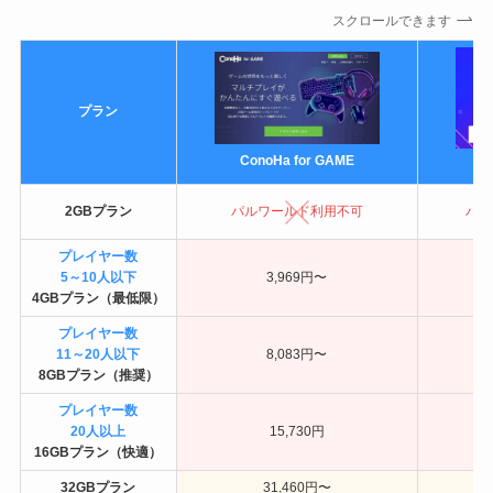
スクロールできます
プラン
ConoHa for GAME
X
2GBプラン
パルワールド利用不可
パル
プレイヤー数
5～10人以下
3,969円〜
4GBプラン（最低限）
プレイヤー数
11～20人以下
8,083円〜
8GBプラン（推奨）
プレイヤー数
20人以上
15,730円
16GBプラン（快適）
32GBプラン
31,460円〜