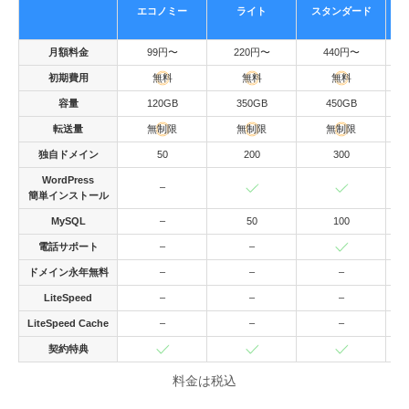
エコノミー
ライト
スタンダード
月額料金
99円〜
220円〜
440円〜
初期費用
無料
無料
無料
容量
120GB
350GB
450GB
転送量
無制限
無制限
無制限
独自ドメイン
50
200
300
WordPress
–
簡単インストール
MySQL
–
50
100
電話サポート
–
–
ドメイン永年無料
–
–
–
LiteSpeed
–
–
–
LiteSpeed Cache
–
–
–
契約特典
料金は税込