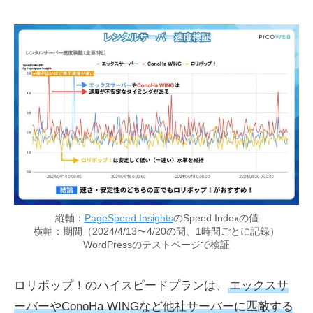
縦軸：
PageSpeed Insights
のSpeed Indexの値
横軸：期間（2024/4/13〜4/20の間、1時間ごとに記録）
WordPressのテストページで検証
ロリポップ！のハイスピードプランは、
エックスサ
ーバーやConoHa WINGなど他社サーバーに匹敵する